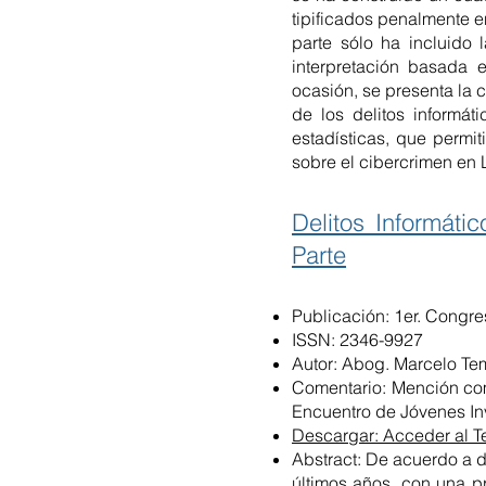
tipificados penalmente e
parte sólo ha incluido
interpretación basada 
ocasión, se presenta la 
de los delitos informát
estadísticas, que permit
sobre el cibercrimen en 
Delitos Informát
Parte
Publicación: 1er. Congre
ISSN: 2346-9927
Autor: Abog. Marcelo Te
Comentario: Mención com
Encuentro de Jóvenes Inv
Descargar: Acceder al T
Abstract: De acuerdo a di
últimos años, con una p