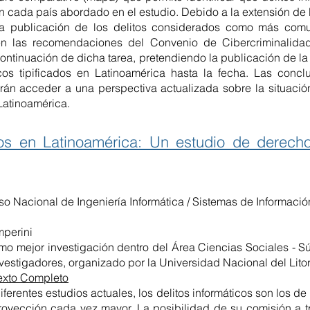
n cada país abordado en el estudio. Debido a la extensión de l
 la publicación de los delitos considerados como más co
en las recomendaciones del Convenio de Cibercriminalida
continuación de dicha tarea, pretendiendo la publicación de 
icos tipificados en Latinoamérica hasta la fecha. Las conc
irán acceder a una perspectiva actualizada sobre la situació
Latinoamérica.
icos en Latinoamérica: Un estudio de derech
so Nacional de Ingeniería Informática / Sistemas de Informació
mperini
o mejor investigación dentro del Área Ciencias Sociales - S
estigadores, organizado por la Universidad Nacional del Litor
exto Completo
ferentes estudios actuales, los delitos informáticos son los de
royección cada vez mayor. La posibilidad de su comisión a tr