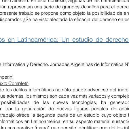
l del Derecho. En este contexto, algunas de las característi
ión representan una serie de grandes desafíos para el derec
l presente trabajo se propone como objeto la posibilidad de aná
 disparador: ¿Se ha visto afectada la eficacia del derecho en 
icos en Latinoamérica: Un estudio de derech
 Informática y Derecho. Jornadas Argentinas de Informática Nº
mperini
exto Completo
e los delitos informáticos no sólo puede advertirse del incr
 que además, los mismos son cada vez más variados y complej
 posibilidades de las nuevas tecnologías, ha gener
ran por la generación de nuevas figuras penales de acci
 trabajo ofrece la segunda parte de un estudio cuyo objeto h
 informáticos en Latinoamérica, en su aspecto material sustant
ro comparativo (mapa) que permite identificar que delitos in