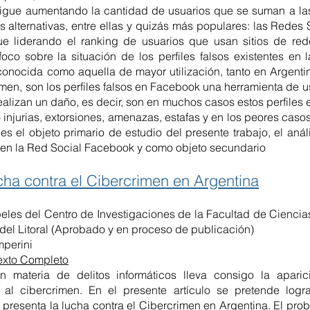
 sigue aumentando la cantidad de usuarios que se suman a la
as alternativas, entre ellas y quizás más populares: las Redes 
e liderando el ranking de usuarios que usan sitios de rede
foco sobre la situación de los perfiles falsos existentes en
conocida como aquella de mayor utilización, tanto en Argenti
men, son los perfiles falsos en Facebook una herramienta de u
alizan un daño, es decir, son en muchos casos estos perfiles e
injurias, extorsiones, amenazas, estafas y en los peores cas
s el objeto primario de estudio del presente trabajo, el aná
es en la Red Social Facebook y como objeto secundario
ucha contra el Cibercrimen en Argentina
eles del Centro de Investigaciones de la Facultad de Ciencia
del Litoral (Aprobado y en proceso de publicación)
mperini
exto Completo
n materia de delitos informáticos lleva consigo la apari
al cibercrimen. En el presente artículo se pretende logra
 presenta la lucha contra el Cibercrimen en Argentina. El prob