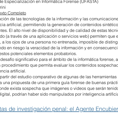
 de Especialización en Informática Forense (UFASTA)
rini
exto Completo
lución de las tecnologías de la información y las comunicacion
ncia artificial, permitiendo la generación de contenidos sintétic
es. El alto nivel de disponibilidad y de calidad de estas técn
o (a través de una aplicación o servicios web) permiten que e
, a los ojos de una persona no entrenada, imposible de distingu
endo en riesgo la veracidad de la información y en consecuenci
 estos potenciales elementos probatorios.
desafío significativo para el ámbito de la informática forense, a
n procedimiento que permita evaluar los contenidos sospecha
cia artificial.
 partir del estudio comparativo de algunas de las herramientas
la una propuesta de una primera guía forense de buenas práct
donde exista sospecha que imágenes o videos que serán tenid
ital, podrían haber sido manipulados por inteligencia artificia
s de investigación penal: el Agente Encubiert