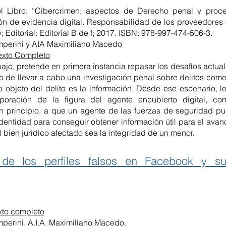
del Libro: “Cibercrimen: aspectos de Derecho penal y proc
ón de evidencia digital. Responsabilidad de los proveedores d
 Editorial: Editorial B de f; 2017. ISBN: 978-997-474-506-3.
mperini y AIA Maximiliano Macedo
exto Completo
bajo, pretende en primera instancia repasar los desafíos actual
 de llevar a cabo una investigación penal sobre delitos come
o objeto del delito es la información. Desde ese escenario, l
poración de la figura del agente encubierto digital, c
 en principio, a que un agente de las fuerzas de seguridad p
 identidad para conseguir obtener información útil para el ava
 bien jurídico afectado sea la integridad de un menor.
 de los perfiles falsos en Facebook y su
xto completo
perini, A.I.A. Maximiliano Macedo.