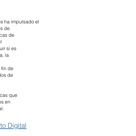
es ha impulsado el
os de
icas de
l
ir si es
a, la
 fin de
dos de
icas que
os en
l.
o Digital