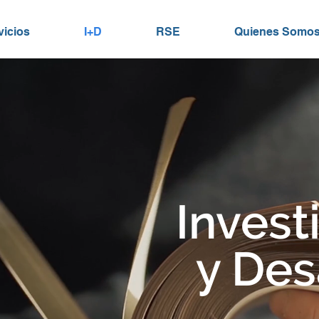
vicios
I+D
RSE
Quienes Somo
Invest
y Des